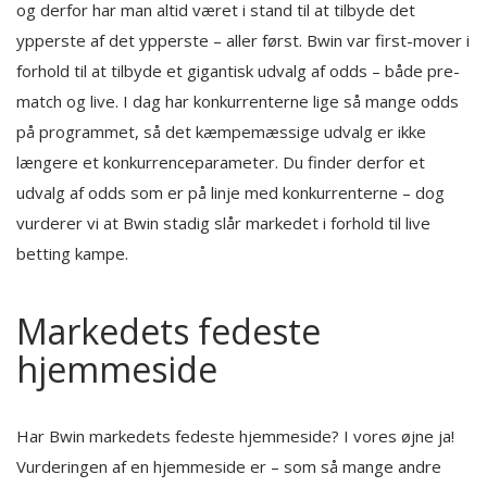
og derfor har man altid været i stand til at tilbyde det
ypperste af det ypperste – aller først. Bwin var first-mover i
forhold til at tilbyde et gigantisk udvalg af odds – både pre-
match og live. I dag har konkurrenterne lige så mange odds
på programmet, så det kæmpemæssige udvalg er ikke
længere et konkurrenceparameter. Du finder derfor et
udvalg af odds som er på linje med konkurrenterne – dog
vurderer vi at Bwin stadig slår markedet i forhold til live
betting kampe.
Markedets fedeste
hjemmeside
Har Bwin markedets fedeste hjemmeside? I vores øjne ja!
Vurderingen af en hjemmeside er – som så mange andre