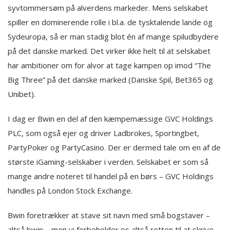
syvtommersøm på alverdens markeder. Mens selskabet
spiller en dominerende rolle i bl.a. de tysktalende lande og
Sydeuropa, så er man stadig blot én af mange spiludbydere
på det danske marked. Det virker ikke helt til at selskabet
har ambitioner om for alvor at tage kampen op imod “The
Big Three” på det danske marked (Danske Spil, Bet365 og
Unibet).
I dag er Bwin en del af den kæmpemæssige GVC Holdings
PLC, som også ejer og driver Ladbrokes, Sportingbet,
PartyPoker og PartyCasino. Der er dermed tale om en af de
største iGaming-selskaber i verden. Selskabet er som så
mange andre noteret til handel på en børs – GVC Holdings
handles på London Stock Exchange.
Bwin foretrækker at stave sit navn med små bogstaver –
altså bwin – men vi forbeholder os altså retten til at skrive