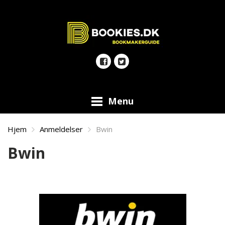
Menu
Hjem
Anmeldelser
Bwin
Bwin