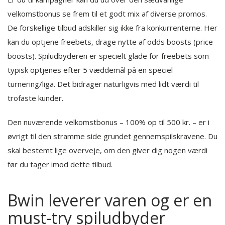
velkomstbonus se frem til et godt mix af diverse promos.
De forskellige tilbud adskiller sig ikke fra konkurrenterne. Her
kan du optjene freebets, drage nytte af odds boosts (price
boosts). Spiludbyderen er specielt glade for freebets som
typisk optjenes efter 5 væddemål på en speciel
turnering/liga. Det bidrager naturligvis med lidt værdi til
trofaste kunder.
Den nuværende velkomstbonus – 100% op til 500 kr. – er i
øvrigt til den stramme side grundet gennemspilskravene. Du
skal bestemt lige overveje, om den giver dig nogen værdi
før du tager imod dette tilbud.
Bwin leverer varen og er en
must-try spiludbyder