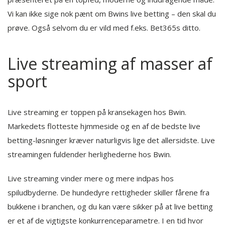
Vi kan ikke sige nok pænt om Bwins live betting – den skal du
prøve. Også selvom du er vild med f.eks. Bet365s ditto.
Live streaming af masser af
sport
Live streaming er toppen på kransekagen hos Bwin.
Markedets flotteste hjmmeside og en af de bedste live
betting-løsninger kræver naturligvis lige det allersidste. Live
streamingen fuldender herlighederne hos Bwin.
Live streaming vinder mere og mere indpas hos
spiludbyderne. De hundedyre rettigheder skiller fårene fra
bukkene i branchen, og du kan være sikker på at live betting
er et af de vigtigste konkurrenceparametre. I en tid hvor