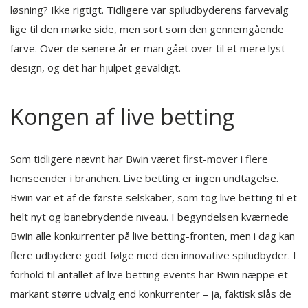
løsning? Ikke rigtigt. Tidligere var spiludbyderens farvevalg
lige til den mørke side, men sort som den gennemgående
farve. Over de senere år er man gået over til et mere lyst
design, og det har hjulpet gevaldigt.
Kongen af live betting
Som tidligere nævnt har Bwin været first-mover i flere
henseender i branchen. Live betting er ingen undtagelse.
Bwin var et af de første selskaber, som tog live betting til et
helt nyt og banebrydende niveau. I begyndelsen kværnede
Bwin alle konkurrenter på live betting-fronten, men i dag kan
flere udbydere godt følge med den innovative spiludbyder. I
forhold til antallet af live betting events har Bwin næppe et
markant større udvalg end konkurrenter – ja, faktisk slås de