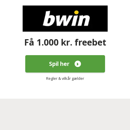
Få 1.000 kr. freebet
Spil her
Regler & vilkår gælder