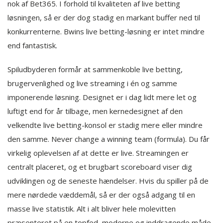
nok af Bet365. I forhold til kvaliteten af live betting
løsningen, så er der dog stadig en markant buffer ned til
konkurrenterne. Bwins live betting-løsning er intet mindre
end fantastisk.
Spiludbyderen formår at sammenkoble live betting,
brugervenlighed og live streaming i én og samme
imponerende løsning. Designet er i dag lidt mere let og
luftigt end for år tilbage, men kernedesignet af den
velkendte live betting-konsol er stadig mere eller mindre
den samme. Never change a winning team (formula). Du får
virkelig oplevelsen af at dette er live. Streamingen er
centralt placeret, og et brugbart scoreboard viser dig
udviklingen og de seneste hændelser. Hvis du spiller på de
mere nørdede væddemål, så er der også adgang til en
masse live statistik. Alt i alt bliver hele molevitten
præsenteret på en topfed, moderne og inddragende måde.