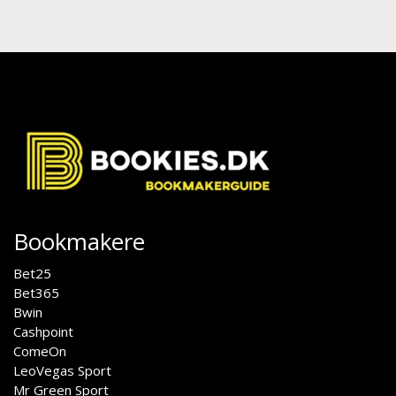
Bookmakere
Bet25
Bet365
Bwin
Cashpoint
ComeOn
LeoVegas Sport
Mr Green Sport