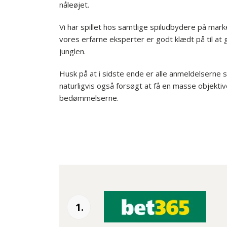
nåleøjet.
Vi har spillet hos samtlige spiludbydere på mar
vores erfarne eksperter er godt klædt på til at 
junglen.
Husk på at i sidste ende er alle anmeldelserne s
naturligvis også forsøgt at få en masse objektive
bedømmelserne.
1.