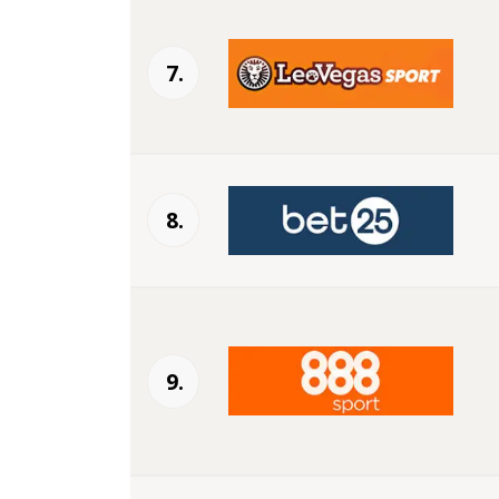
7.
8.
9.