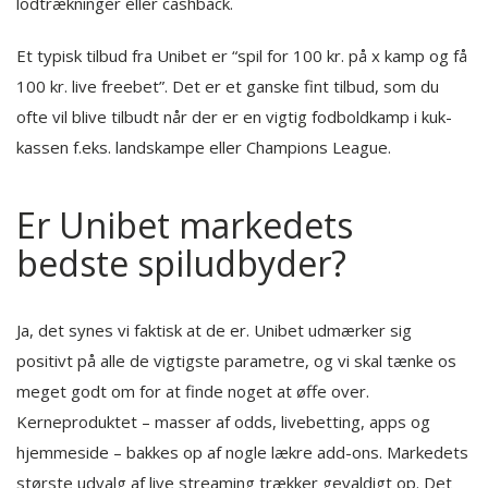
lodtrækninger eller cashback.
Et typisk tilbud fra Unibet er “spil for 100 kr. på x kamp og få
100 kr. live freebet”. Det er et ganske fint tilbud, som du
ofte vil blive tilbudt når der er en vigtig fodboldkamp i kuk-
kassen f.eks. landskampe eller Champions League.
Er Unibet markedets
bedste spiludbyder?
Ja, det synes vi faktisk at de er. Unibet udmærker sig
positivt på alle de vigtigste parametre, og vi skal tænke os
meget godt om for at finde noget at øffe over.
Kerneproduktet – masser af odds, livebetting, apps og
hjemmeside – bakkes op af nogle lækre add-ons. Markedets
største udvalg af live streaming trækker gevaldigt op. Det