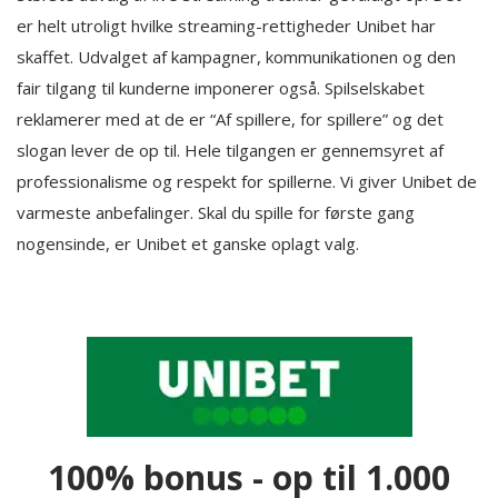
er helt utroligt hvilke streaming-rettigheder Unibet har
skaffet. Udvalget af kampagner, kommunikationen og den
fair tilgang til kunderne imponerer også. Spilselskabet
reklamerer med at de er “Af spillere, for spillere” og det
slogan lever de op til. Hele tilgangen er gennemsyret af
professionalisme og respekt for spillerne. Vi giver Unibet de
varmeste anbefalinger. Skal du spille for første gang
nogensinde, er Unibet et ganske oplagt valg.
100% bonus - op til 1.000