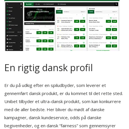
En rigtig dansk profil
Er du på udkig efter en spiludbyder, som leverer et
gennemført dansk produkt, er du kommet til det rette sted.
Unibet tilbyder et ultra-dansk produkt, som kan konkurrere
med de aller bedste. Her bliver du mødt af danske
kampagner, dansk kundeservice, odds på danske
begivenheder, og en dansk “fairness” som gennemsyrer