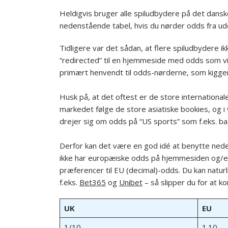
Heldigvis bruger alle spiludbydere på det dans
nedenstående tabel, hvis du nørder odds fra ud
Tidligere var det sådan, at flere spiludbydere 
“redirected” til en hjemmeside med odds som vi
primært henvendt til odds-nørderne, som kigge
Husk på, at det oftest er de store internationa
markedet følge de store asiatiske bookies, og i 
drejer sig om odds på “US sports” som f.eks. bas
Derfor kan det være en god idé at benytte ned
ikke har europæiske odds på hjemmesiden og/ell
præferencer til EU (decimal)-odds. Du kan natur
f.eks.
Bet365
og
Unibet
– så slipper du for at ko
UK
EU
1/10
1.10