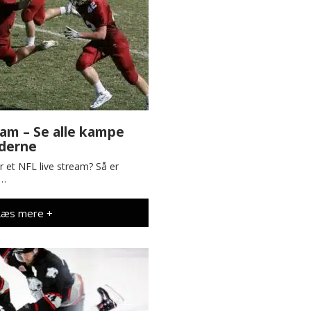
eam – Se alle kampe
yderne
r et NFL live stream? Så er
e…
Læs mere +