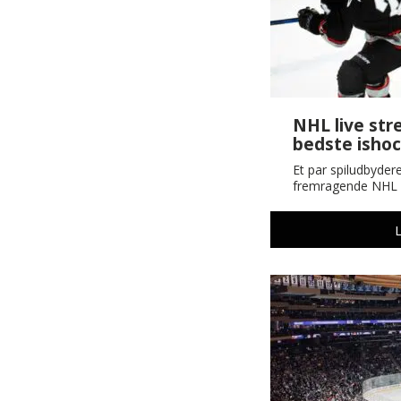
NHL live str
bedste ishoc
Et par spiludbyder
fremragende NHL l