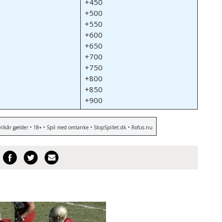
+450
+500
+550
+600
+650
+700
+750
+800
+850
+900
ilkår gælder • 18+ • Spil med omtanke • StopSpillet.dk • Rofus.nu