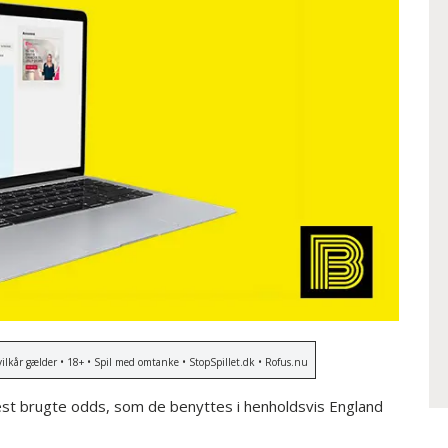
ilkår gælder • 18+ • Spil med omtanke • StopSpillet.dk • Rofus.nu
st brugte odds, som de benyttes i henholdsvis England