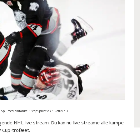
• Spil med omtanke • StopSpillet.dk • Rofus.nu
gende NHL live stream. Du kan nu live streame alle kampe
y Cup-trofæet.