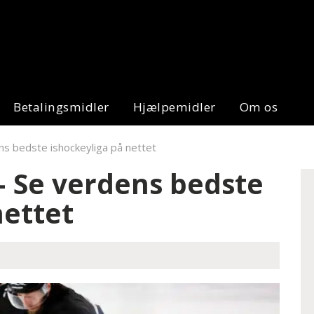
Betalingsmidler
Hjælpemidler
Om os
ns bedste ishockeyliga på nettet
– Se verdens bedste
nettet