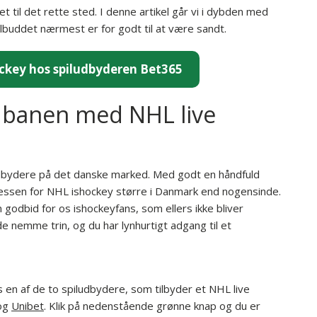
til det rette sted. I denne artikel går vi i dybden med
lbuddet nærmest er for godt til at være sandt.
ckey hos spiludbyderen Bet365
å banen med NHL live
ludbydere på det danske marked. Med godt en håndfuld
ressen for NHL ishockey større i Danmark end nogensinde.
n godbid for os ishockeyfans, som ellers ikke bliver
 nemme trin, og du har lynhurtigt adgang til et
 en af de to spiludbydere, som tilbyder et NHL live
og
Unibet
. Klik på nedenstående grønne knap og du er