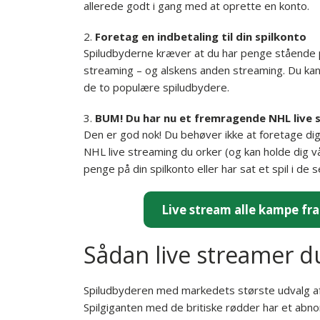
allerede godt i gang med at oprette en konto.
Foretag en indbetaling til din spilkonto
Spiludbyderne kræver at du har penge stående på
streaming – og alskens anden streaming. Du kan 
de to populære spiludbydere.
BUM! Du har nu et fremragende NHL live 
Den er god nok! Du behøver ikke at foretage dig 
NHL live streaming du orker (og kan holde dig vå
penge på din spilkonto eller har sat et spil i de 
Live stream alle kampe f
Sådan live streamer 
Spiludbyderen med markedets største udvalg af
Spilgiganten med de britiske rødder har et abnor