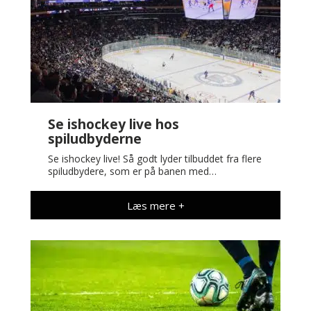
Se ishockey live hos
spiludbyderne
Se ishockey live! Så godt lyder tilbuddet fra flere
spiludbydere, som er på banen med…
Læs mere +