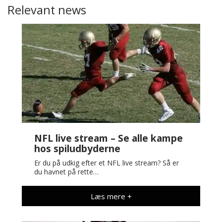
Relevant news
NFL live stream – Se alle kampe
hos spiludbyderne
Er du på udkig efter et NFL live stream? Så er
du havnet på rette…
Læs mere +