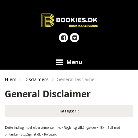
Menu
Hjem
Disclaimers
General Disclaimer
General Disclaimer
Kategori:
Dette indlæg indeholder annoncelinks • Regler og vilkår gælder • 18+ • Spil med
omtanke • StopSpillet.dk • Rofus.nu