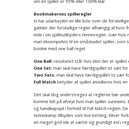
om en spiller er 95% eller 100% klar.
Bookmakernes spilleregler
Vi har udarbejdet en lille liste over de forskellig
gælder der forskellige regler afhængig af hvor 
inde i sin spilleudbyders tennisregler, især hvi
man eksempelvis til en småskadet spiller, som sa
bookie med one ball regel.
One Ball:
resultatet står hvis blot der er spillet 
One Set:
man skal have færdigspillet et sæt for 
Two Sets:
man skal have færdigspillet to sæt fo
Full Match
betyder at spillet annulleres hvis en 
Det skal dog understreges at reglerne bør und
komme lidt på afveje hvis man spiller surewins. 
og handikapspil i forhold til Full Match reglen. D
tenniskamp tilbydes som live betting, bliver forkor
en meget god ide at sætte sig grundigt ind i reg