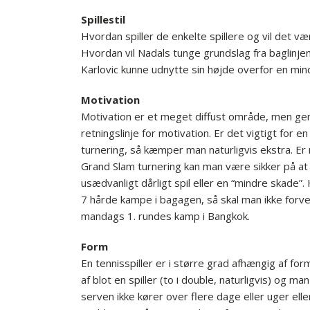
Spillestil
Hvordan spiller de enkelte spillere og vil det væ
Hvordan vil Nadals tunge grundslag fra baglinjen
Karlovic kunne udnytte sin højde overfor en mind
Motivation
Motivation er et meget diffust område, men gene
retningslinje for motivation. Er det vigtigt for 
turnering, så kæmper man naturligvis ekstra. Er 
Grand Slam turnering kan man være sikker på at f
usædvanligt dårligt spil eller en “mindre skade”
7 hårde kampe i bagagen, så skal man ikke forve
mandags 1. rundes kamp i Bangkok.
Form
En tennisspiller er i større grad afhængig af fo
af blot en spiller (to i double, naturligvis) og man
serven ikke kører over flere dage eller uger eller