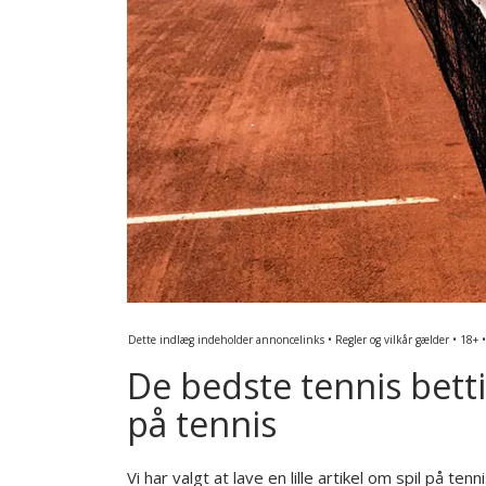
Dette indlæg indeholder annoncelinks • Regler og vilkår gælder • 18+ 
De bedste tennis betti
på tennis
Vi har valgt at lave en lille artikel om spil på te