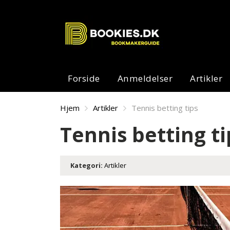
Forside
Anmeldelser
Artikler
Hjem
Artikler
Tennis betting tips
Tennis betting ti
Kategori:
Artikler