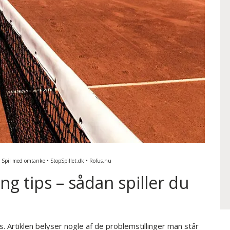
• Spil med omtanke • StopSpillet.dk • Rofus.nu
ng tips – sådan spiller du
nnis. Artiklen belyser nogle af de problemstillinger man står