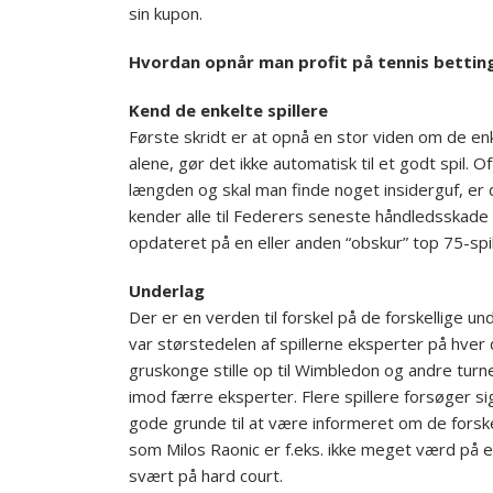
sin kupon.
Hvordan opnår man profit på tennis bettin
Kend de enkelte spillere
Første skridt er at opnå en stor viden om de en
alene, gør det ikke automatisk til et godt spil. Of
længden og skal man finde noget insiderguf, er
kender alle til Federers seneste håndledsskade
opdateret på en eller anden “obskur” top 75-spil
Underlag
Der er en verden til forskel på de forskellige un
var størstedelen af spillerne eksperter på hver
gruskonge stille op til Wimbledon og andre turn
imod færre eksperter. Flere spillere forsøger si
gode grunde til at være informeret om de forsk
som Milos Raonic er f.eks. ikke meget værd på 
svært på hard court.