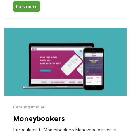
Læs mere
Betalingsmidler
Moneybookers
Introduktion til Moneybookers Moneybookers er et