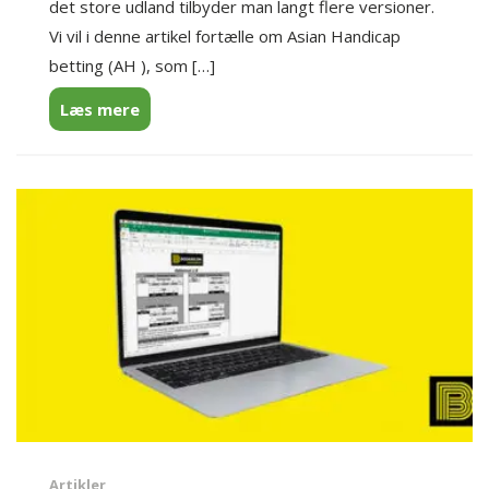
det store udland tilbyder man langt flere versioner.
Vi vil i denne artikel fortælle om Asian Handicap
betting (AH ), som […]
Læs mere
Artikler