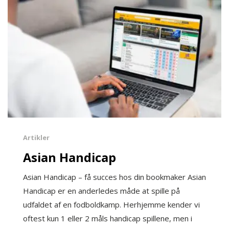
Artikler
Asian Handicap
Asian Handicap – få succes hos din bookmaker Asian
Handicap er en anderledes måde at spille på
udfaldet af en fodboldkamp. Herhjemme kender vi
oftest kun 1 eller 2 måls handicap spillene, men i