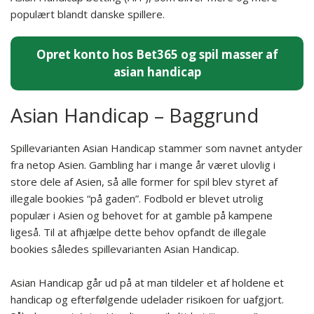
populært blandt danske spillere.
Opret konto hos Bet365 og spil masser af
asian handicap
Asian Handicap – Baggrund
Spillevarianten Asian Handicap stammer som navnet antyder
fra netop Asien. Gambling har i mange år været ulovlig i
store dele af Asien, så alle former for spil blev styret af
illegale bookies “på gaden”. Fodbold er blevet utrolig
populær i Asien og behovet for at gamble på kampene
ligeså. Til at afhjælpe dette behov opfandt de illegale
bookies således spillevarianten Asian Handicap.
Asian Handicap går ud på at man tildeler et af holdene et
handicap og efterfølgende udelader risikoen for uafgjort.