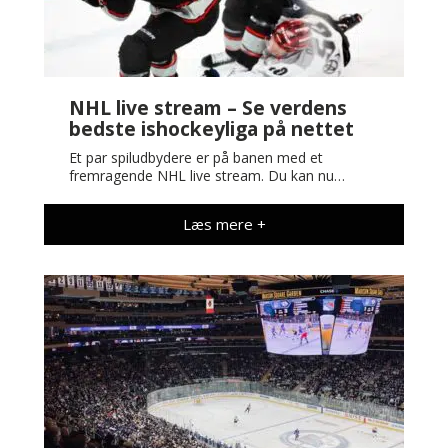
NHL live stream – Se verdens
bedste ishockeyliga på nettet
Et par spiludbydere er på banen med et
fremragende NHL live stream. Du kan nu…
Læs mere +