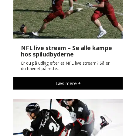
NFL live stream – Se alle kampe
hos spiludbyderne
Er du på udkig efter et NFL live stream? Så er
du havnet på rette…
Læs mere +