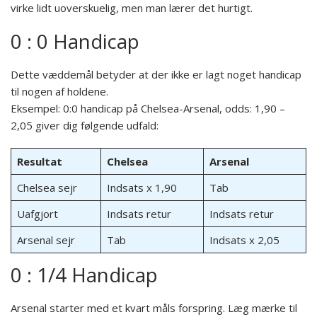
virke lidt uoverskuelig, men man lærer det hurtigt.
0 : 0 Handicap
Dette væddemål betyder at der ikke er lagt noget handicap
til nogen af holdene.
Eksempel: 0:0 handicap på Chelsea-Arsenal, odds: 1,90 –
2,05 giver dig følgende udfald:
Resultat
Chelsea
Arsenal
Chelsea sejr
Indsats x 1,90
Tab
Uafgjort
Indsats retur
Indsats retur
Arsenal sejr
Tab
Indsats x 2,05
0 : 1/4 Handicap
Arsenal starter med et kvart måls forspring. Læg mærke til