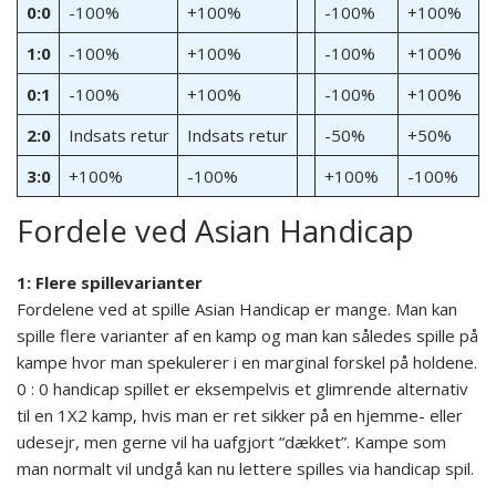
0:0
-100%
+100%
-100%
+100%
1:0
-100%
+100%
-100%
+100%
0:1
-100%
+100%
-100%
+100%
2:0
Indsats retur
Indsats retur
-50%
+50%
3:0
+100%
-100%
+100%
-100%
Fordele ved Asian Handicap
1: Flere spillevarianter
Fordelene ved at spille Asian Handicap er mange. Man kan
spille flere varianter af en kamp og man kan således spille på
kampe hvor man spekulerer i en marginal forskel på holdene.
0 : 0 handicap spillet er eksempelvis et glimrende alternativ
til en 1X2 kamp, hvis man er ret sikker på en hjemme- eller
udesejr, men gerne vil ha uafgjort “dækket”. Kampe som
man normalt vil undgå kan nu lettere spilles via handicap spil.