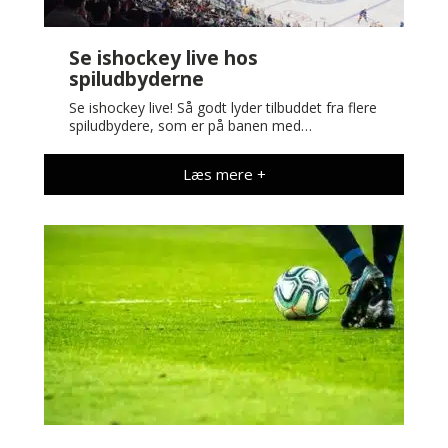
Se ishockey live hos
spiludbyderne
Se ishockey live! Så godt lyder tilbuddet fra flere
spiludbydere, som er på banen med…
Læs mere +