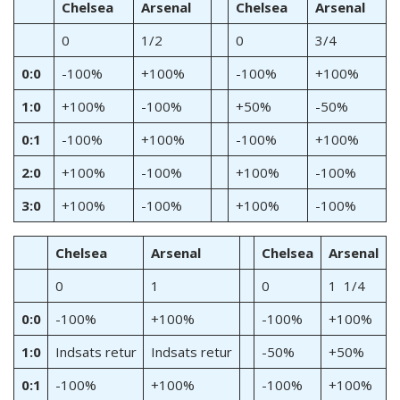
Chelsea
Arsenal
Chelsea
Arsenal
0
1/2
0
3/4
0:0
-100%
+100%
-100%
+100%
1:0
+100%
-100%
+50%
-50%
0:1
-100%
+100%
-100%
+100%
2:0
+100%
-100%
+100%
-100%
3:0
+100%
-100%
+100%
-100%
Chelsea
Arsenal
Chelsea
Arsenal
0
1
0
1 1/4
0:0
-100%
+100%
-100%
+100%
1:0
Indsats retur
Indsats retur
-50%
+50%
0:1
-100%
+100%
-100%
+100%