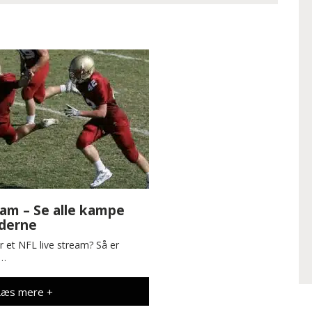
eam – Se alle kampe
yderne
r et NFL live stream? Så er
e…
Læs mere +