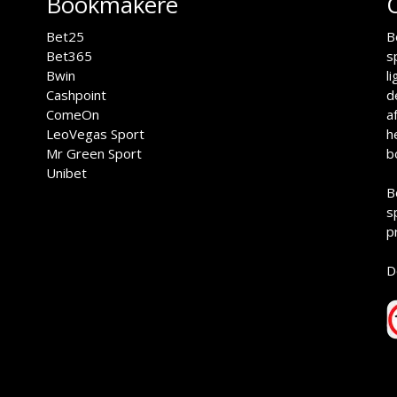
Bookmakere
Bet25
B
Bet365
s
Bwin
l
Cashpoint
d
ComeOn
a
LeoVegas Sport
h
Mr Green Sport
b
Unibet
B
s
p
D