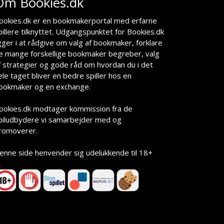
Om Bookies.dk
ookies.dk er en bookmakerportal med erfarne
pillere tilknyttet. Udgangspunktet for Bookies.dk
igger i at rådgive om valg af bookmaker, forklare
e mange forskellige bookmaker begreber, valg
f strategier og gode råd om hvordan du i det
ele taget bliver en bedre spiller hos en
ookmaker og en exchange.
ookies.dk modtager kommission fra de
piludbydere vi samarbejder med og
romoverer.
enne side henvender sig udelukkende til 18+