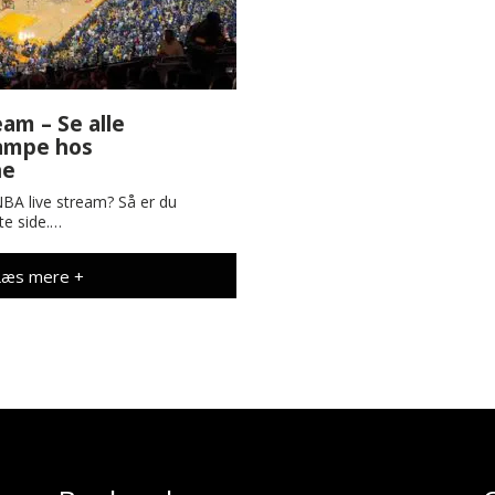
eam – Se alle
ampe hos
ne
NBA live stream? Så er du
te side.…
Læs mere +