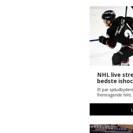
NHL live str
bedste ishoc
Et par spiludbyder
fremragende NHL l