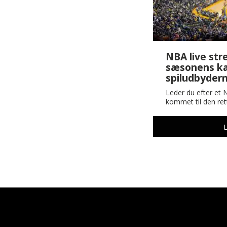
NBA live str
sæsonens k
spiludbyder
Leder du efter et 
kommet til den ret