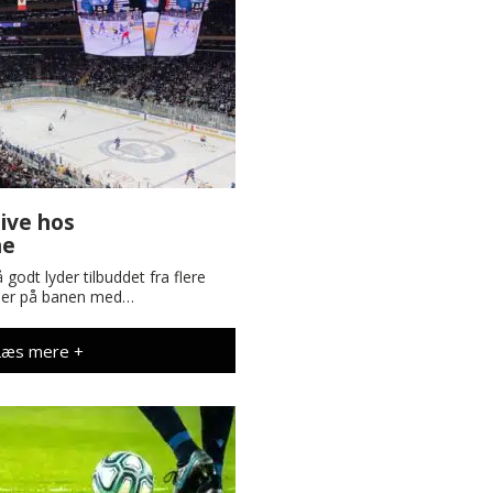
live hos
ne
 godt lyder tilbuddet fra flere
m er på banen med…
Læs mere +