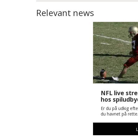
Relevant news
NFL live str
hos spiludb
Er du på udkig efte
du havnet på rett