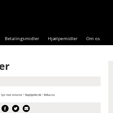
Betalingsmidler
Hjælpemidler
Om os
er
 • Spil med omtanke •
StopSpillet.dk
•
Rofus.nu