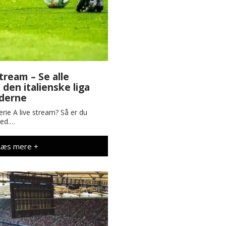
stream – Se alle
den italienske liga
yderne
erie A live stream? Så er du
ted.…
Læs mere +