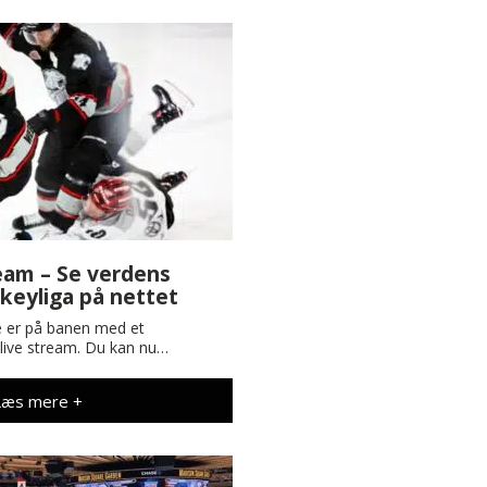
eam – Se verdens
keyliga på nettet
e er på banen med et
ive stream. Du kan nu…
Læs mere +